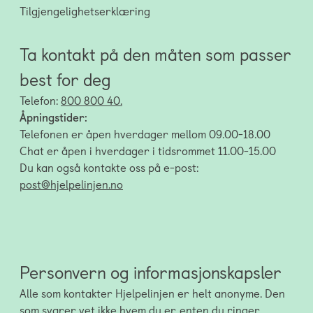
Tilgjengelighetserklæring
Ta kontakt på den måten som passer
best for deg
Telefon:
800 800 40.
Åpningstider:
Telefonen er åpen hverdager mellom 09.00-18.00
Chat er åpen i hverdager i tidsrommet 11.00-15.00
Du kan også kontakte oss på e-post:
post@hjelpelinjen.no
Personvern og informasjonskapsler
Alle som kontakter Hjelpelinjen er helt anonyme. Den
som svarer vet ikke hvem du er, enten du ringer,