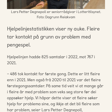
Lars Petter Degnepoll er seniorrådgivar i Lotteritilsynet.
Foto: Dagrunn Reiakvam
Hjelpelinjestatistikken viser ny auke. Fleire
tar kontakt på grunn av problem med
pengespel.
Hjelpelinjen hadde 825 samtalar i 2022, mot 767 i
2021.
– 486 tok kontakt for første gong. Dette er litt fleire
enn i 2021. Men også frå 2020 til 2021 var det fleire
førstegongssamtaler. På same tid veit vi at mange går
i fleire år med problem som veks seg store før dei
oppsøker hjelp. Vi håpar dette viser at fleire søker
hjelp for problema sine, og ikkje at det bli fleire som
har problem, seier Lars Petter Degnepoll,