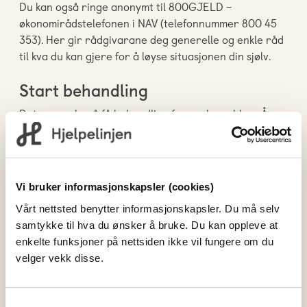
Du kan også ringe anonymt til 800GJELD –
økonomirådstelefonen i NAV (telefonnummer 800 45
353). Her gir rådgivarane deg generelle og enkle råd
til kva du kan gjere for å løyse situasjonen din sjølv.
Start behandling
Det er mogleg å få behandling for speleproblem. Å
starte i behandling er ekstremt viktig om du skal
komme deg ut av dei økonomiske problema.
NAV har økonomisk rådgjeving
Vi bruker informasjonskapsler (cookies)
Alle kommunar skal gi tilbod og økonomisk rådgjeving
Vårt nettsted benytter informasjonskapsler. Du må selv
gjennom NAV. Nummeret til NAV er 55 55 33 39.
samtykke til hva du ønsker å bruke. Du kan oppleve at
enkelte funksjoner på nettsiden ikke vil fungere om du
Kontakt banken
velger vekk disse.
Banken din kan også hjelpe deg. Det er faktisk mange
som kontaktar kunderådgjevaren sin i banken og ber
Samtykkevalg