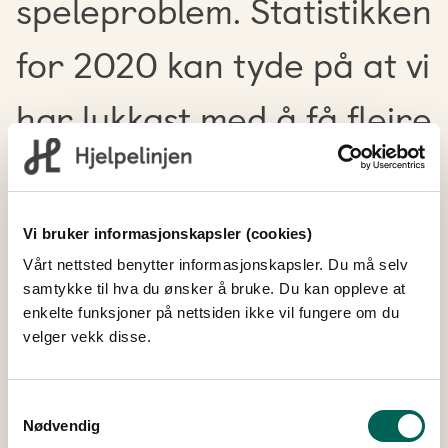
speleproblem. Statistikken
for 2020 kan tyde på at vi
har lukkast med å få fleire
spelarar til å ta kontakt.
Det er nemleg langt fleire
Vi bruker informasjonskapsler (cookies)
spelarar som sjølv tar
Vårt nettsted benytter informasjonskapsler. Du må selv
samtykke til hva du ønsker å bruke. Du kan oppleve at
enkelte funksjoner på nettsiden ikke vil fungere om du
kontakt enn det har vore
velger vekk disse.
dei siste åra, seier
Samtykkevalg
Degnepoll.
Nødvendig