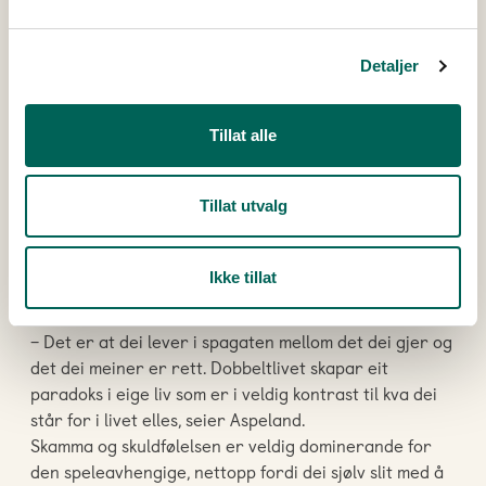
spel.
-Vi opplev ganske ofte at personen er kjent, eller at
Detaljer
det er son eller dotter til ein offentleg person. Dei
ønsker ikkje å vise seg på venterommet på eit
Tillat alle
sjukehus. Andre igjen har kanskje jobbar som ikkje
tillèt ordinær poliklinisk behandling, seier Nilsen.
Tillat utvalg
I rusavhengigheit er pasientane ofte flinke til å finne
forklaringar på sine problem, som for eksempel
behovet for sjølvmedisinering. Speleavhengigheit har
Ikke tillat
eit særtrekk som du ikkje ser i kjemisk avhengigheit.
– Det er at dei lever i spagaten mellom det dei gjer og
det dei meiner er rett. Dobbeltlivet skapar eit
paradoks i eige liv som er i veldig kontrast til kva dei
står for i livet elles, seier Aspeland.
Skamma og skuldfølelsen er veldig dominerande for
den speleavhengige, nettopp fordi dei sjølv slit med å