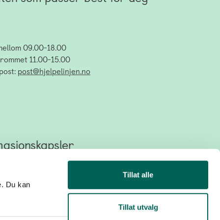
mellom 09.00-18.00
dsrommet 11.00-15.00
post:
post@hjelpelinjen.no
masjonskapsler
n er helt anonyme. Den som svarer vet ikke hvem du
Tillat alle
er tar kontakt på e-post.
e. Du kan
Tillat utvalg