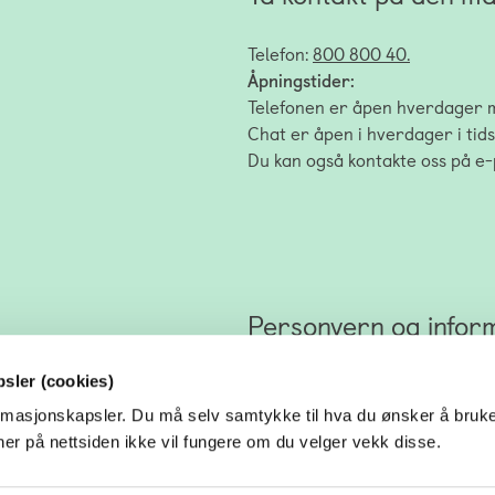
Telefon:
800 800 40.
Åpningstider:
Telefonen er åpen hverdager 
Chat er åpen i hverdager i ti
Du kan også kontakte oss på e-
Personvern og infor
sler (cookies)
Alle som kontakter Hjelpelinje
er, enten du ringer, chatter ell
formasjonskapsler. Du må selv samtykke til hva du ønsker å bruk
Les mer om personvern
.
ner på nettsiden ikke vil fungere om du velger vekk disse.