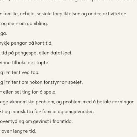
 familie, arbeid, sosiale forpliktelsar og andre aktiviteter.
 og meir om gambling.
ga.
ykje pengar på kort tid.
tid på pengespel eller datatspel.
vinne tilbake det tapte.
g irritert ved tap.
og irritert om nokon forstyrrar spelet.
eller sel ting for å spele.
lege økonomiske problem, og problem med å betale rekningar.
kt og inneslutta for familie og omgjevnader.
overtyding om gevinst i framtida.
 over lengre tid.