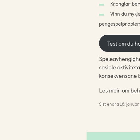
Kranglar berr
Vinn du mykje
pengespelproblem 
Test om du h
Speleavhengighei
sosiale aktivitet
konsekvensane bl
Les meir om
beh
Sist endra
16. janua