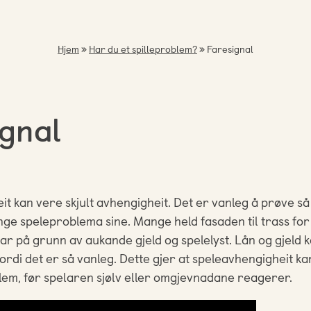
Hjem
»
Har du et spilleproblem?
»
Faresignal
ignal
t kan vere skjult avhengigheit. Det er vanleg å prøve så
ge speleproblema sine. Mange held fasaden til trass for a
r på grunn av aukande gjeld og spelelyst. Lån og gjeld 
ordi det er så vanleg. Dette gjer at speleavhengigheit kan 
oblem, før spelaren sjølv eller omgjevnadane reagerer.