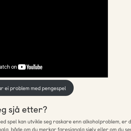
ar ei problem med pengespel
eg sjå etter?
d spel kan utvikle seg raskare enn alkoholproblem, er de
gnala, både om du merkar faresignala sjølv eller om du se