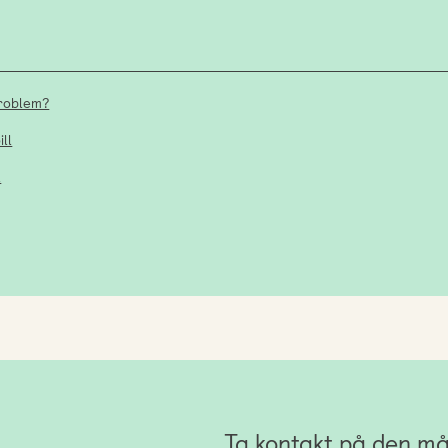
problem?
ll
l
Ta kontakt på den må