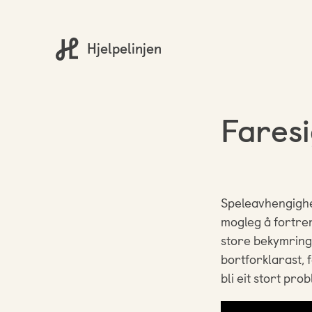
Hjelpelinjen
Fares
Speleavhengighei
mogleg å fortren
store bekymringa
bortforklarast, f
bli eit stort pr