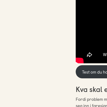
Test om du h
Kva skal 
Fordi problem me
seg inn i faresi