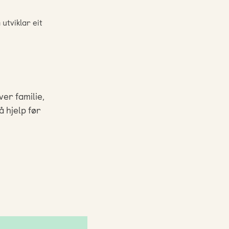
utviklar eit
ver familie,
å hjelp før