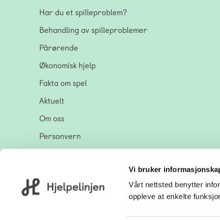
Har du et spilleproblem?
Behandling av spilleproblemer
Pårørende
Økonomisk hjelp
Fakta om spel
Aktuelt
Om oss
Personvern
Tilgjengelighetserklæring
Vi bruker informasjonskap
Vårt nettsted benytter in
oppleve at enkelte funksjo