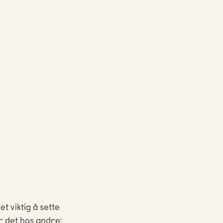
t viktig å sette
r det hos andre: